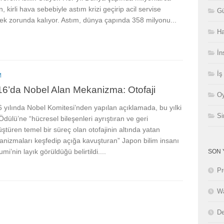
n, kirli hava sebebiyle astım krizi geçirip acil servise
Gü
ek zorunda kalıyor. Astım, dünya çapında 358 milyonu...
Ha
İn
İş
M
6’da Nobel Alan Mekanizma: Otofaji
Oy
 yılında Nobel Komitesi’nden yapılan açıklamada, bu yılki
Si
Ödülü’ne “hücresel bileşenleri ayrıştıran ve geri
ştüren temel bir süreç olan otofajinin altında yatan
nizmaları keşfedip açığa kavuşturan” Japon bilim insanı
mi’nin layık görüldüğü belirtildi....
SON 
Pr
Wa
De