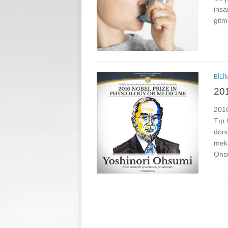
insa
gitm
BILI
201
2016
Tıp 
dönü
meka
Ohsu