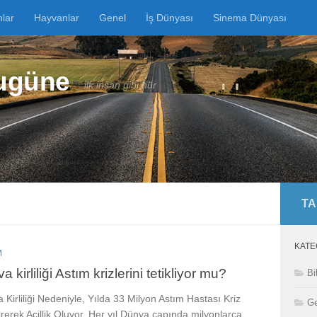
nlar
Hayvanlar
Genel
İş Dünyası
Sinema Dünyası
Bugüne
ilk insan gibi hür
TA
KATE
M
a kirliliği Astım krizlerini tetikliyor mu?
Bi
 Kirliliği Nedeniyle, Yılda 33 Milyon Astım Hastası Kriz
Ge
rerek Acillik Oluyor. Her yıl Dünya çapında milyonlarca