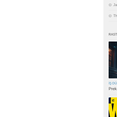
Ja
Th
RAST
İŞ D
Prek