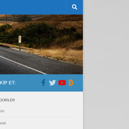
KIP ET:
GORILER
lim
nel