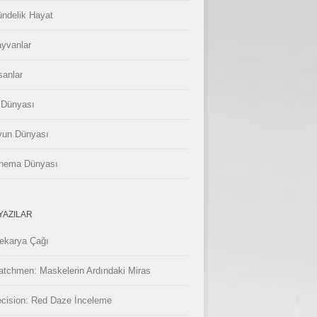
ndelik Hayat
yvanlar
sanlar
 Dünyası
un Dünyası
nema Dünyası
YAZILAR
ekarya Çağı
tchmen: Maskelerin Ardındaki Miras
cision: Red Daze İnceleme