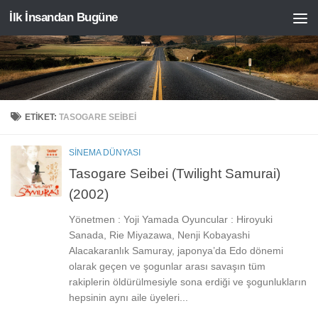
İlk İnsandan Bugüne
Skip to content
ETIKET:
TASOGARE SEIBEI
SINEMA DÜNYASI
Tasogare Seibei (Twilight Samurai)
(2002)
Yönetmen : Yoji Yamada Oyuncular : Hiroyuki
Sanada, Rie Miyazawa, Nenji Kobayashi
Alacakaranlık Samuray, japonya’da Edo dönemi
olarak geçen ve şogunlar arası savaşın tüm
rakiplerin öldürülmesiyle sona erdiği ve şogunlukların
hepsinin aynı aile üyeleri...