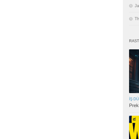
Ja
Th
RAST
İŞ D
Prek