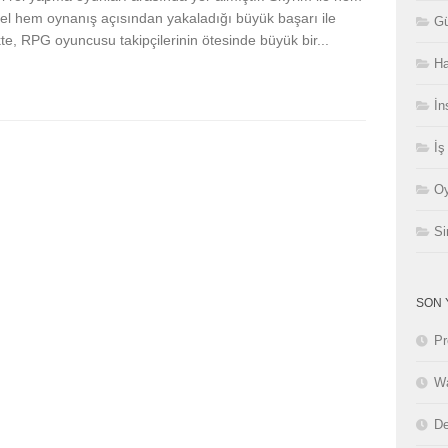
el hem oynanış açısından yakaladığı büyük başarı ile
Gü
ikte, RPG oyuncusu takipçilerinin ötesinde büyük bir...
Ha
İn
İş
Oy
Si
SON 
Pr
Wa
De