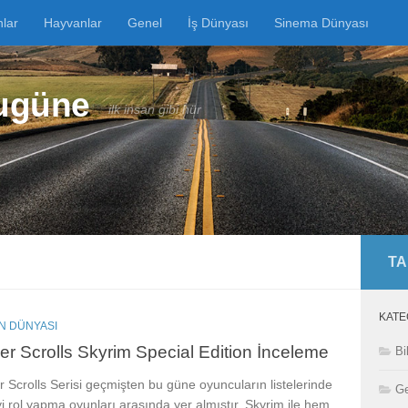
nlar
Hayvanlar
Genel
İş Dünyası
Sinema Dünyası
Bugüne
ilk insan gibi hür
TA
KATE
N DÜNYASI
er Scrolls Skyrim Special Edition İnceleme
Bi
r Scrolls Serisi geçmişten bu güne oyuncuların listelerinde
Ge
yi rol yapma oyunları arasında yer almıştır. Skyrim ile hem