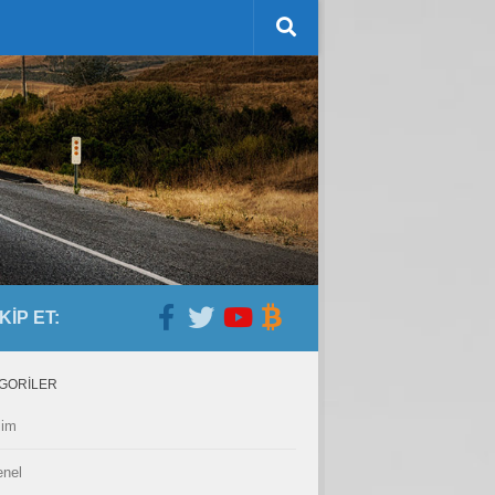
KIP ET:
GORILER
lim
nel