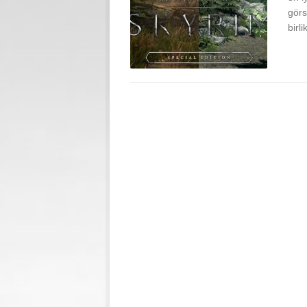
görs
birl