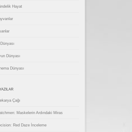
ndelik Hayat
yvanlar
sanlar
 Dünyası
un Dünyası
nema Dünyası
YAZILAR
ekarya Çağı
tchmen: Maskelerin Ardındaki Miras
cision: Red Daze İnceleme