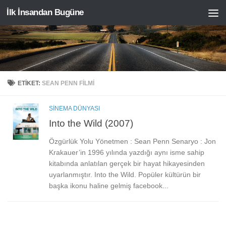
İlk İnsandan Bugüne
Skip to content
ETIKET:
SEAN PENN FILMI
SINEMA DÜNYASI
Into the Wild (2007)
Özgürlük Yolu Yönetmen : Sean Penn Senaryo : Jon
Krakauer’in 1996 yılında yazdığı aynı isme sahip
kitabında anlatılan gerçek bir hayat hikayesinden
uyarlanmıştır. Into the Wild. Popüler kültürün bir
başka ikonu haline gelmiş facebook...