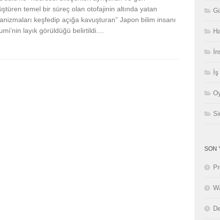
ştüren temel bir süreç olan otofajinin altında yatan
Gü
nizmaları keşfedip açığa kavuşturan” Japon bilim insanı
mi’nin layık görüldüğü belirtildi....
Ha
İn
İş
Oy
Si
SON 
Pr
Wa
De