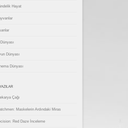
ndelik Hayat
yvanlar
sanlar
 Dünyası
un Dünyası
nema Dünyası
YAZILAR
ekarya Çağı
tchmen: Maskelerin Ardındaki Miras
cision: Red Daze İnceleme