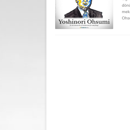
dönü
meka
Ohsu