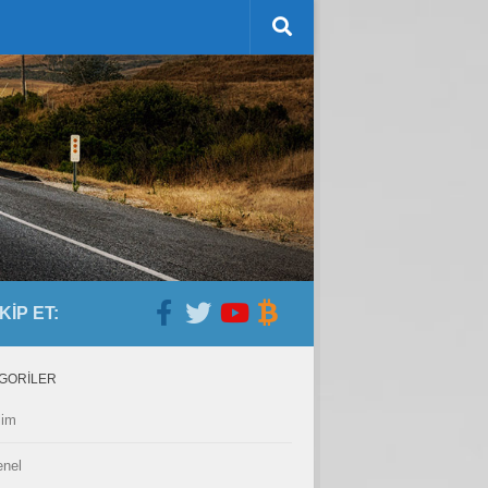
KIP ET:
GORILER
lim
nel