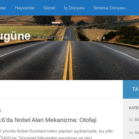
nlar
Hayvanlar
Genel
İş Dünyası
Sinema Dünyası
Bugüne
ilk insan gibi hür
TA
KATE
M
6’da Nobel Alan Mekanizma: Otofaji
Bi
 yılında Nobel Komitesi’nden yapılan açıklamada, bu yılki
Ge
Ödülü’ne “hücresel bileşenleri ayrıştıran ve geri