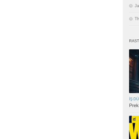
Ja
Th
RAST
İŞ D
Prek