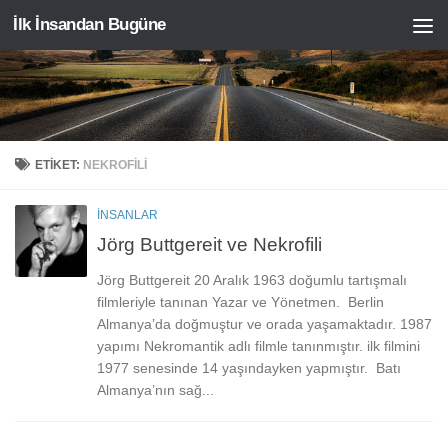
İlk İnsandan Bugüne
Skip to content
ETIKET:
NEKROFILI
İNSANLAR
Jörg Buttgereit ve Nekrofili
Jörg Buttgereit 20 Aralık 1963 doğumlu tartışmalı
filmleriyle tanınan Yazar ve Yönetmen. Berlin
Almanya’da doğmuştur ve orada yaşamaktadır. 1987
yapımı Nekromantik adlı filmle tanınmıştır. ilk filmini
1977 senesinde 14 yaşındayken yapmıştır. Batı
Almanya’nın sağ...