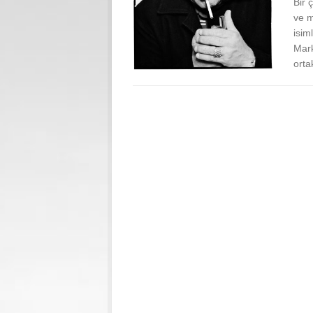
Bir 
ve m
isim
Mark
ortak