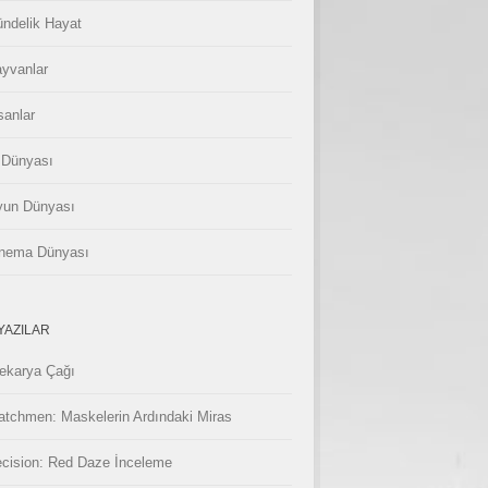
ndelik Hayat
yvanlar
sanlar
 Dünyası
un Dünyası
nema Dünyası
YAZILAR
ekarya Çağı
tchmen: Maskelerin Ardındaki Miras
cision: Red Daze İnceleme