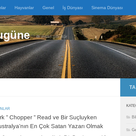
nlar
Hayvanlar
Genel
İş Dünyası
Sinema Dünyası
Bugüne
ilk insan gibi hür
TA
KATE
ANLAR
k ” Chopper ” Read ve Bir Suçluyken
Bi
stralya’nın En Çok Satan Yazarı Olmak
Ge