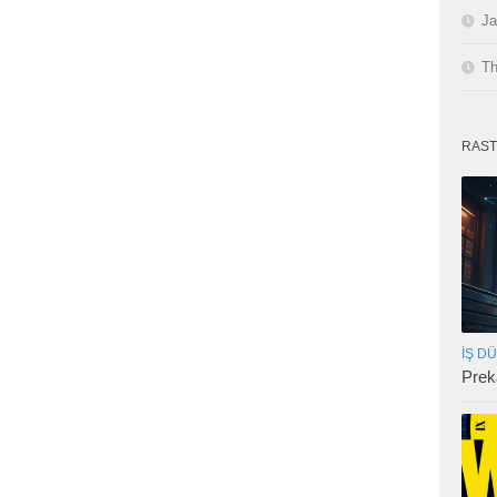
Ja
Th
RAST
İŞ D
Prek