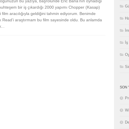
çoğunuzun bu yazıya, başrolünde Eric Bana’nın oynadığı
Gü
uhteşem bir iş çıkardığı 2000 yapımı Chopper (Kasap)
li film aracılığıyla geldiğini tahmin ediyorum. Benimde
Ha
 Read’i araştırmam bu film sayesinde oldu. Bu anlamda
...
İn
İş
Oy
Si
SON 
Pr
Wa
De