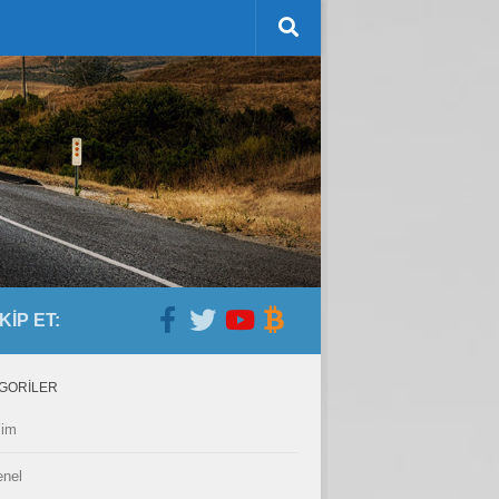
KIP ET:
GORILER
lim
nel