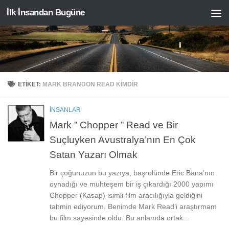
İlk İnsandan Bugüne
Skip to content
ETIKET:
MARK BRANDON READ KIMDIR
İNSANLAR
Mark ” Chopper ” Read ve Bir
Suçluyken Avustralya’nın En Çok
Satan Yazarı Olmak
Bir çoğunuzun bu yazıya, başrolünde Eric Bana’nın
oynadığı ve muhteşem bir iş çıkardığı 2000 yapımı
Chopper (Kasap) isimli film aracılığıyla geldiğini
tahmin ediyorum. Benimde Mark Read’i araştırmam
bu film sayesinde oldu. Bu anlamda ortak...