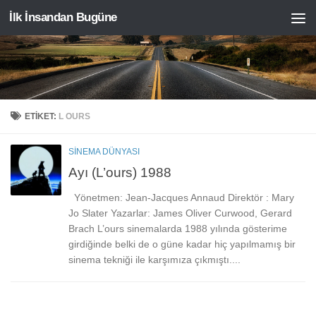
İlk İnsandan Bugüne
Skip to content
ETIKET:
L OURS
SINEMA DÜNYASI
Ayı (L’ours) 1988
Yönetmen: Jean-Jacques Annaud Direktör : Mary
Jo Slater Yazarlar: James Oliver Curwood, Gerard
Brach L’ours sinemalarda 1988 yılında gösterime
girdiğinde belki de o güne kadar hiç yapılmamış bir
sinema tekniği ile karşımıza çıkmıştı....