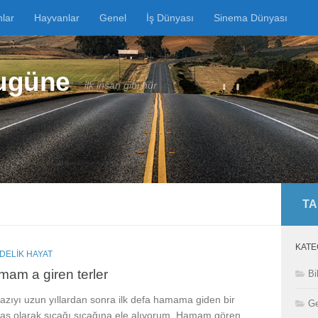
nlar
Hayvanlar
Genel
İş Dünyası
Sinema Dünyası
Bugüne
ilk insan gibi hür
TA
KATE
DELIK HAYAT
am a giren terler
Bi
azıyı uzun yıllardan sonra ilk defa hamama giden bir
Ge
taş olarak sıcağı sıcağına ele alıyorum. Hamam gören