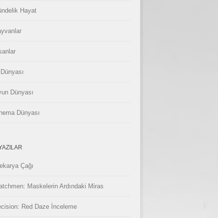
ndelik Hayat
yvanlar
sanlar
 Dünyası
un Dünyası
nema Dünyası
YAZILAR
ekarya Çağı
tchmen: Maskelerin Ardındaki Miras
cision: Red Daze İnceleme