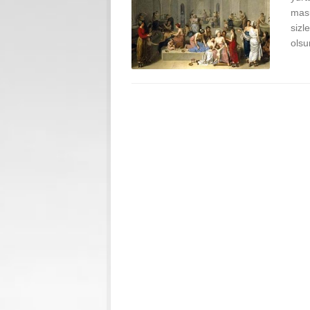
masu
sizl
olsun