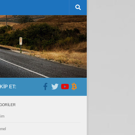
KIP ET:
GORILER
lim
nel