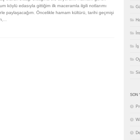
m köylü edasıyla gittiğim ilk maceramla ilgili notlarımı
Gü
erle paylaşacağım. Öncelikle hamam kültürü, tarihi geçmişi
,...
Ha
İn
İş
Oy
Si
SON 
Pr
Wa
De