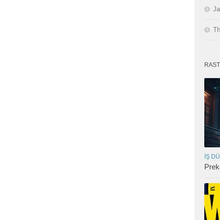
Ja
Th
RAST
İŞ D
Prek