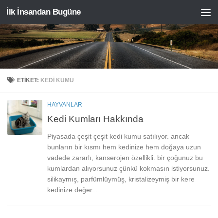
İlk İnsandan Bugüne
Skip to content
ETIKET:
KEDI KUMU
HAYVANLAR
Kedi Kumları Hakkında
Piyasada çeşit çeşit kedi kumu satılıyor. ancak
bunların bir kısmı hem kedinize hem doğaya uzun
vadede zararlı, kanserojen özellikli. bir çoğunuz bu
kumlardan alıyorsunuz çünkü kokmasın istiyorsunuz.
silikaymış, parfümlüymüş, kristalizeymiş bir kere
kedinize değer...