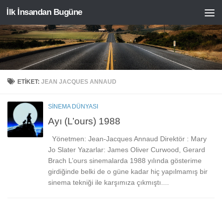
İlk İnsandan Bugüne
Skip to content
ETIKET:
JEAN JACQUES ANNAUD
SINEMA DÜNYASI
Ayı (L’ours) 1988
Yönetmen: Jean-Jacques Annaud Direktör : Mary
Jo Slater Yazarlar: James Oliver Curwood, Gerard
Brach L’ours sinemalarda 1988 yılında gösterime
girdiğinde belki de o güne kadar hiç yapılmamış bir
sinema tekniği ile karşımıza çıkmıştı....