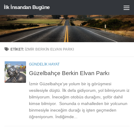
İlk İnsandan Bugüne
Skip to content
ETIKET:
IZMIR BERKIN ELVAN PARKI
GÜNDELIK HAYAT
Güzelbahçe Berkin Elvan Parkı
İzmir Güzelbahçe’ye yolum bir iş görüşmesi
vesilesiyle düştü. İlk defa gidiyorum, yol bilmiyorum iz
bilmiyorum. İneceğim otobüs durağını, şoför dahil
kimse bilmiyor. Sonunda o mahalleden bir yolcunun
binmesiyle ineceğim durağı iş işten geçmeden
öğreniyorum. İndiğimde...