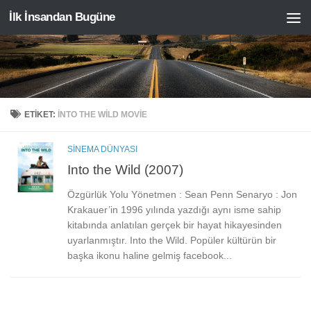
İlk İnsandan Bugüne
Skip to content
ETIKET:
INTO THE WILD MOVIE
SINEMA DÜNYASI
Into the Wild (2007)
Özgürlük Yolu Yönetmen : Sean Penn Senaryo : Jon
Krakauer’in 1996 yılında yazdığı aynı isme sahip
kitabında anlatılan gerçek bir hayat hikayesinden
uyarlanmıştır. Into the Wild. Popüler kültürün bir
başka ikonu haline gelmiş facebook...