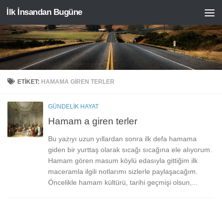
İlk İnsandan Bugüne
Skip to content
ETIKET:
HAMAMA GIREN TERLER
GÜNDELIK HAYAT
Hamam a giren terler
Bu yazıyı uzun yıllardan sonra ilk defa hamama
giden bir yurttaş olarak sıcağı sıcağına ele alıyorum.
Hamam gören masum köylü edasıyla gittiğim ilk
maceramla ilgili notlarımı sizlerle paylaşacağım.
Öncelikle hamam kültürü, tarihi geçmişi olsun,...