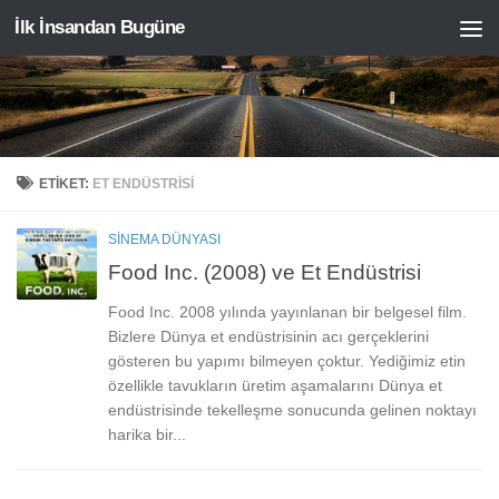
İlk İnsandan Bugüne
Skip to content
ETIKET:
ET ENDÜSTRISI
SINEMA DÜNYASI
Food Inc. (2008) ve Et Endüstrisi
Food Inc. 2008 yılında yayınlanan bir belgesel film.
Bizlere Dünya et endüstrisinin acı gerçeklerini
gösteren bu yapımı bilmeyen çoktur. Yediğimiz etin
özellikle tavukların üretim aşamalarını Dünya et
endüstrisinde tekelleşme sonucunda gelinen noktayı
harika bir...