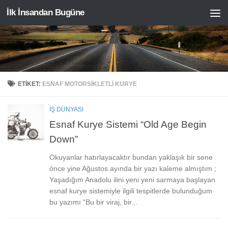
İlk İnsandan Bugüne
Skip to content
ETIKET:
ESNAF MOTORSIKLETLI KURYE
İŞ DÜNYASI
Esnaf Kurye Sistemi “Old Age Begin
Down”
Okuyanlar hatırlayacaktır bundan yaklaşık bir sene
önce yine Ağustos ayında bir yazı kaleme almıştım ;
Yaşadığım Anadolu ilini yeni yeni sarmaya başlayan
esnaf kurye sistemiyle ilgili tespitlerde bulunduğum
bu yazımı “Bu bir viraj, bir...