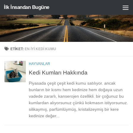
İlk İnsandan Bugüne
Skip to content
ETIKET:
EN IYI KEDI KUMU
HAYVANLAR
Kedi Kumları Hakkında
Piyasada çeşit çeşit kedi kumu satılıyor. ancak
bunların bir kısmı hem kedinize hem doğaya uzun
vadede zararlı, kanserojen özellikli. bir çoğunuz bu
kumlardan alıyorsunuz çünkü kokmasın istiyorsunuz.
silikaymış, parfümlüymüş, kristalizeymiş bir kere
kedinize değer...