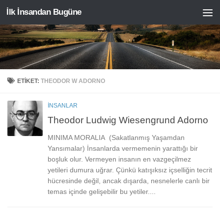
İlk İnsandan Bugüne
Skip to content
ETIKET:
THEODOR W ADORNO
İNSANLAR
Theodor Ludwig Wiesengrund Adorno
MINIMA MORALIA (Sakatlanmış Yaşamdan
Yansımalar) İnsanlarda vermemenin yarattığı bir
boşluk olur. Vermeyen insanın en vazgeçilmez
yetileri dumura uğrar. Çünkü katışıksız içselliğin tecrit
hücresinde değil, ancak dışarda, nesnelerle canlı bir
temas içinde gelişebilir bu yetiler....