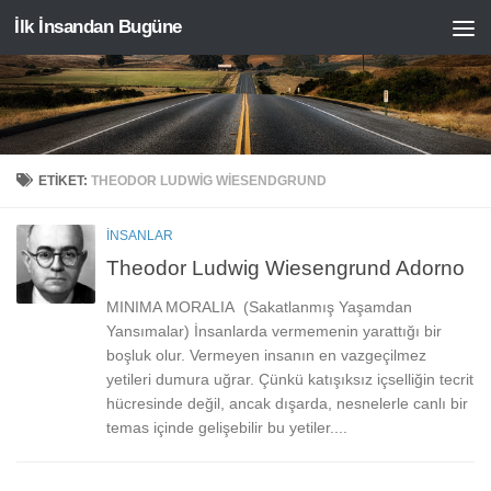
İlk İnsandan Bugüne
Skip to content
ETIKET:
THEODOR LUDWIG WIESENDGRUND
İNSANLAR
Theodor Ludwig Wiesengrund Adorno
MINIMA MORALIA (Sakatlanmış Yaşamdan
Yansımalar) İnsanlarda vermemenin yarattığı bir
boşluk olur. Vermeyen insanın en vazgeçilmez
yetileri dumura uğrar. Çünkü katışıksız içselliğin tecrit
hücresinde değil, ancak dışarda, nesnelerle canlı bir
temas içinde gelişebilir bu yetiler....