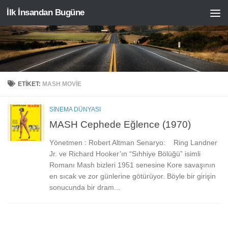
İlk İnsandan Bugüne
Skip to content
ETIKET:
MASH MOVIE
SINEMA DÜNYASI
MASH Cephede Eğlence (1970)
Yönetmen : Robert Altman Senaryo: Ring Landner
Jr. ve Richard Hooker’ın “Sıhhiye Bölüğü” isimli
Romanı Mash bizleri 1951 senesine Kore savaşının
en sıcak ve zor günlerine götürüyor. Böyle bir girişin
sonucunda bir dram...