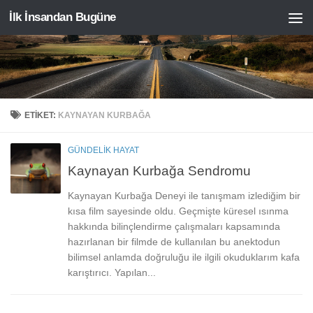
İlk İnsandan Bugüne
Skip to content
ETIKET:
KAYNAYAN KURBAĞA
GÜNDELIK HAYAT
Kaynayan Kurbağa Sendromu
Kaynayan Kurbağa Deneyi ile tanışmam izlediğim bir
kısa film sayesinde oldu. Geçmişte küresel ısınma
hakkında bilinçlendirme çalışmaları kapsamında
hazırlanan bir filmde de kullanılan bu anektodun
bilimsel anlamda doğruluğu ile ilgili okuduklarım kafa
karıştırıcı. Yapılan...