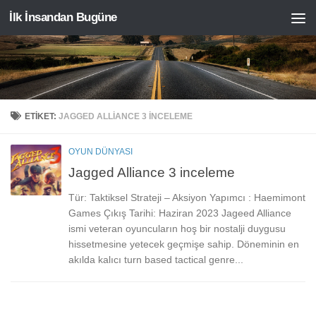
İlk İnsandan Bugüne
Skip to content
ETIKET:
JAGGED ALLIANCE 3 INCELEME
OYUN DÜNYASI
Jagged Alliance 3 inceleme
Tür: Taktiksel Strateji – Aksiyon Yapımcı : Haemimont
Games Çıkış Tarihi: Haziran 2023 Jageed Alliance
ismi veteran oyuncuların hoş bir nostalji duygusu
hissetmesine yetecek geçmişe sahip. Döneminin en
akılda kalıcı turn based tactical genre...