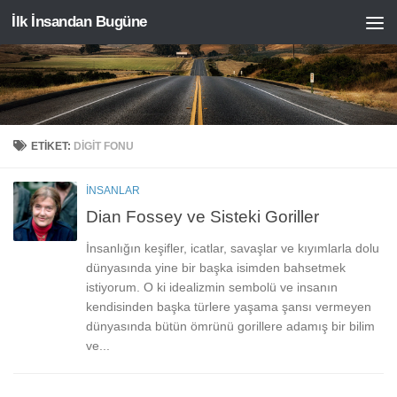
İlk İnsandan Bugüne
Skip to content
ETIKET:
DIGIT FONU
İNSANLAR
Dian Fossey ve Sisteki Goriller
İnsanlığın keşifler, icatlar, savaşlar ve kıyımlarla dolu
dünyasında yine bir başka isimden bahsetmek
istiyorum. O ki idealizmin sembolü ve insanın
kendisinden başka türlere yaşama şansı vermeyen
dünyasında bütün ömrünü gorillere adamış bir bilim
ve...