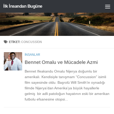
İlk İnsandan Bugüne
Skip to content
ETIKET:
CONCUSSION
İNSANLAR
Bennet Omalu ve Mücadele Azmi
Bennet Ifeakandu Omalu Nijerya doğumlu bir
amerikalı. Kendisiyle tanışmam “Concussion” isimli
film sayesinde oldu. Başrolü Will Smith’in oynadığı
filmde Nijerya’dan Amerika’ya büyük hayallerle
gelmiş bir adli patoloğun hayatının eski bir amerikan
futbolu efsanesine otopsi...