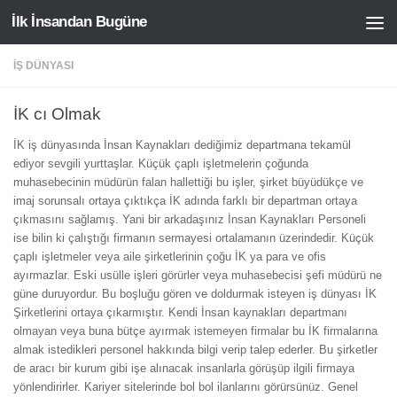
İlk İnsandan Bugüne
Skip to content
İŞ DÜNYASI
İK cı Olmak
İK iş dünyasında İnsan Kaynakları dediğimiz departmana tekamül
ediyor sevgili yurttaşlar. Küçük çaplı işletmelerin çoğunda
muhasebecinin müdürün falan hallettiği bu işler, şirket büyüdükçe ve
imaj sorunsalı ortaya çıktıkça İK adında farklı bir departman ortaya
çıkmasını sağlamış. Yani bir arkadaşınız İnsan Kaynakları Personeli
ise bilin ki çalıştığı firmanın sermayesi ortalamanın üzerindedir. Küçük
çaplı işletmeler veya aile şirketlerinin çoğu İK ya para ve ofis
ayırmazlar. Eski usülle işleri görürler veya muhasebecisi şefi müdürü ne
güne duruyordur. Bu boşluğu gören ve doldurmak isteyen iş dünyası İK
Şirketlerini ortaya çıkarmıştır. Kendi İnsan kaynakları departmanı
olmayan veya buna bütçe ayırmak istemeyen firmalar bu İK firmalarına
almak istedikleri personel hakkında bilgi verip talep ederler. Bu şirketler
de aracı bir kurum gibi işe alınacak insanlarla görüşüp ilgili firmaya
yönlendirirler. Kariyer sitelerinde bol bol ilanlarını görürsünüz. Genel