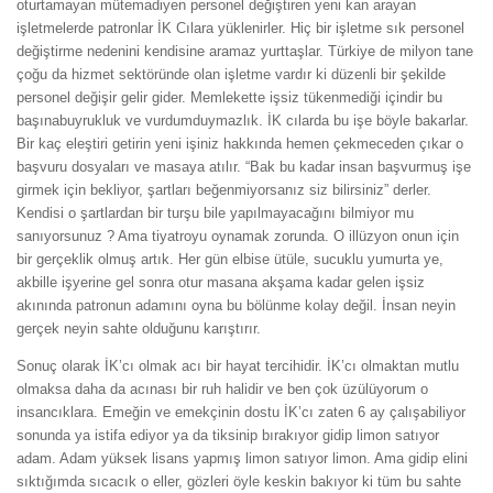
oturtamayan mütemadiyen personel değiştiren yeni kan arayan
işletmelerde patronlar İK Cılara yüklenirler. Hiç bir işletme sık personel
değiştirme nedenini kendisine aramaz yurttaşlar. Türkiye de milyon tane
çoğu da hizmet sektöründe olan işletme vardır ki düzenli bir şekilde
personel değişir gelir gider. Memlekette işsiz tükenmediği içindir bu
başınabuyrukluk ve vurdumduymazlık. İK cılarda bu işe böyle bakarlar.
Bir kaç eleştiri getirin yeni işiniz hakkında hemen çekmeceden çıkar o
başvuru dosyaları ve masaya atılır. “Bak bu kadar insan başvurmuş işe
girmek için bekliyor, şartları beğenmiyorsanız siz bilirsiniz” derler.
Kendisi o şartlardan bir turşu bile yapılmayacağını bilmiyor mu
sanıyorsunuz ? Ama tiyatroyu oynamak zorunda. O illüzyon onun için
bir gerçeklik olmuş artık. Her gün elbise ütüle, sucuklu yumurta ye,
akbille işyerine gel sonra otur masana akşama kadar gelen işsiz
akınında patronun adamını oyna bu bölünme kolay değil. İnsan neyin
gerçek neyin sahte olduğunu karıştırır.
Sonuç olarak İK’cı olmak acı bir hayat tercihidir. İK’cı olmaktan mutlu
olmaksa daha da acınası bir ruh halidir ve ben çok üzülüyorum o
insancıklara. Emeğin ve emekçinin dostu İK’cı zaten 6 ay çalışabiliyor
sonunda ya istifa ediyor ya da tiksinip bırakıyor gidip limon satıyor
adam. Adam yüksek lisans yapmış limon satıyor limon. Ama gidip elini
sıktığımda sıcacık o eller, gözleri öyle keskin bakıyor ki tüm bu sahte