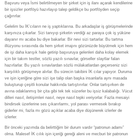
Başvuru veya İsmi belirtilmeyen bir şirket için iş ilanı açarak kendilerine
bir işsizler portföyü hazırlayıp talep geldikçe bu portföyden seçip
çağırırlar.
Gelelim bu İK’cıların ne iş yaptıklarına. Bu arkadaşlar iş görüşmelerinde
karşınıza çıkarlar. Sizi tanıyıp şirketin verdiği az paraya çok iş yüküne
dayanır mı acaba bu diye bakarlar. Bir nevi sizi tartarlar. Bu tartma
illüzyonu sırasında da hem şirket imajını gözünüzde büyütmek için hem
de işi daha karışık hale getirip başvuruya gelenleri daha kolay elemek
için bir takım testler, sözlü yazılı sınavlar, görseller slaytlar falan
hazırlarlar. Bu yazılı sınavlardan sözlü mülakatlardan geçerseniz sizi
karşılıklı görüşmeye alırlar. Bu sürecin takibini İK cılar yapıyor. Duruma
ve işin içeriğine göre sizi işe talip olan başka insanlarla aynı masada
buluşturup çeşitli konular hakkında tartıştırırlar. Onlar tartışırken de
avına odaklanmış bir çita gibi tek tek süzerler bu işsiz kalabalığı. Vücut
dilleri nasıl, iletişimleri nasıl, neye nasıl tepki veriyorlar. Fazla mesaiyi
bindirsek üzerlerine ses çıkarırlarmı, yol parası vermesek bırakıp
giderler mi, fazla mı gözü açıklar acaba diye düşünerek izlerler de
izlerler.
Bir önceki yazımda da belirttiğim bir durum vardır “patronun adamı”
olma. Malesef İK cılık işin içeriği gereği aleni ve mecburi bir patronun