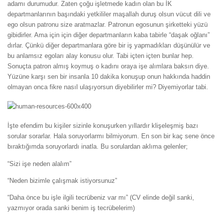
adamı durumudur. Zaten çoğu işletmede kadın olan bu İK
departmanlarının başındaki yetkililer maşallah duruş olsun vücut dili ve
ego olsun patronu size aratmazlar. Patronun egosunun şirketteki yüzü
gibidirler. Ama için için diğer departmanların kaba tabirle “daşak oğlanı”
dırlar. Çünkü diğer departmanlara göre bir iş yapmadıkları düşünülür ve
bu anlamsız egoları alay konusu olur. Tabi içten içten bunlar hep.
Sonuçta patron almış koymuş o kadını oraya işe alımlara baksın diye.
Yüzüne karşı sen bir insanla 10 dakika konuşup onun hakkında haddin
olmayan onca fikre nasıl ulaşıyorsun diyebilirler mi? Diyemiyorlar tabi.
İşte efendim bu kişiler sizinle konuşurken yıllardır klişeleşmiş bazı
sorular sorarlar. Hala soruyorlarmı bilmiyorum. En son bir kaç sene önce
bıraktığımda soruyorlardı inatla. Bu sorulardan aklıma gelenler;
“Sizi işe neden alalım”
“Neden bizimle çalışmak istiyorsunuz”
“Daha önce bu işle ilgili tecrübeniz var mı” (CV elinde değil sanki,
yazmıyor orada sanki benim iş tecrübelerim)