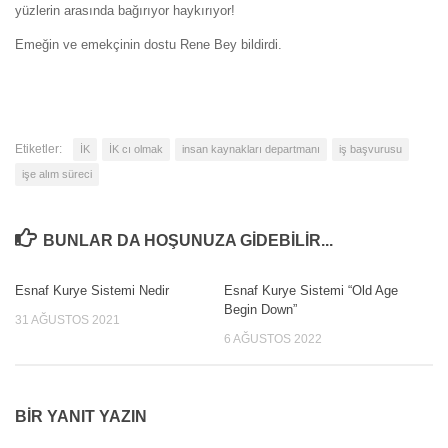
yüzlerin arasında bağırıyor haykırıyor!
Emeğin ve emekçinin dostu Rene Bey bildirdi.
Etiketler:
İK
İK cı olmak
insan kaynakları departmanı
iş başvurusu
işe alım süreci
BUNLAR DA HOŞUNUZA GIDEBILIR...
Esnaf Kurye Sistemi Nedir
Esnaf Kurye Sistemi “Old Age
Begin Down”
31 AĞUSTOS 2021
6 AĞUSTOS 2022
BIR YANIT YAZIN