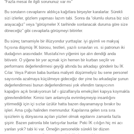
“Fazla mesai ile ilgili sorununuz var mı”
Bu soruların cevaplarını aldıkça kağıtlara birşeyler karalarlar. Sürekli
sizi izlerler, gözlem yapması lazım tabi. Sonra da “olumlu olursa biz sizi
arayacağız” veya “görüşmeler X tarihinde sonlanacak duruma göre size
döneceğiz” gibi cevaplarla görüşmeyi bitirirler.
Bu süreç tamamiyle bir illüzyondur yurttaşlar. iyi giyimli ve makyaj
fıçısına düşmüş İK bürosu, testleri, yazılı sınavları vs. si patronun iki
dudağının arasındadır. Mustafa’nın yiğenini işe alın dendiği anda
bitiverir. O yiğene bir yer açmak için hemen bir kurban seçilir ve
performans değerlendirmesi geyiği altında bu arkadaşı gönderir bu İK
Cılar. Veya Patron baba bunlara maliyeti düşürmeliyiz bu sene personel
sayısında azalmaya küçülmeye gideceğiz der yine bu arkadaşlar şunun
değerlendirmesi bunun değerlendirmesi yok efendim tarayıcının
kapağını açık bırakıyorsun laf ı güzaflarıyla emekçileri kapıya koymakla
görevlendirilirler. Kimisi tam anlamıyla evrimleşmeyip insanlığını
yitirmediği için içi sızlar üzülür hatta bazen dayanamayıp bırakır bu
işleri. Ama çoğu halinden memnundur. Kapılarına gelen sıra sıra
işsizlerin iş dünyasına açılan yüzleri olmak egolarını zamanla fazla
şişirir. Bazen patronla bile tartışırlar bunlar. Peki İK cılığın hiç mi acı
yanları yok? tabi ki var. Örneğin personelde sürekli bir düzen